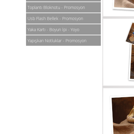
Toplantı Bloknotu - Promosyon
Usb Flash Bellek - Promosyon
Yaka Kartı - Boyun İpi - Yoyo
Yapışkan Notluklar - Promosyon