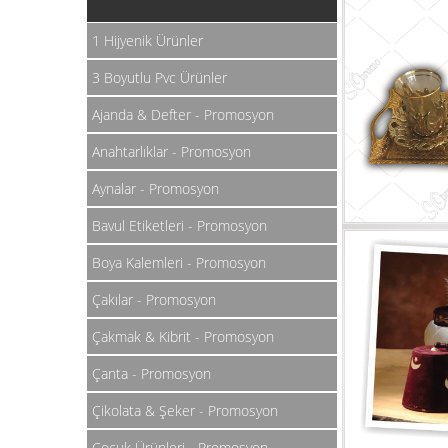
1 Hijyenik Ürünler
3 Boyutlu Pvc Ürünler
Ajanda & Defter - Promosyon
Anahtarlıklar - Promosyon
Aynalar - Promosyon
Bavul Etiketleri - Promosyon
Boya Kalemleri - Promosyon
Çakılar - Promosyon
Çakmak & Kibrit - Promosyon
Çanta - Promosyon
Çikolata & Şeker - Promosyon
Çocuk Ürünleri - Promosyon